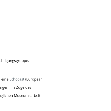
echtigungsgruppe.
t eine
Echocast
(European
angen. Im Zuge des
täglichen Museumsarbeit